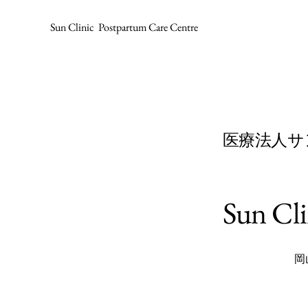
Sun Clinic Post
partum Care Centre
医療法人サ
Sun Cli
​