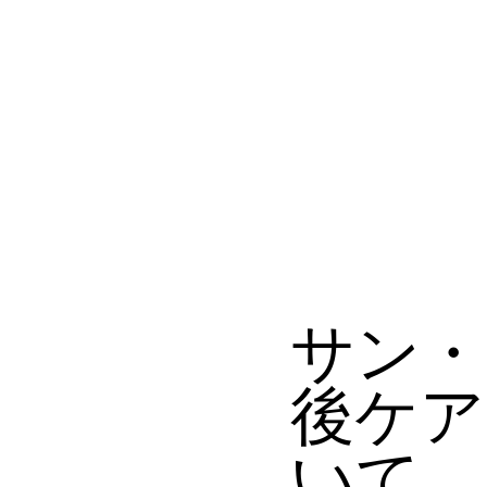
サン・
後ケア
いて